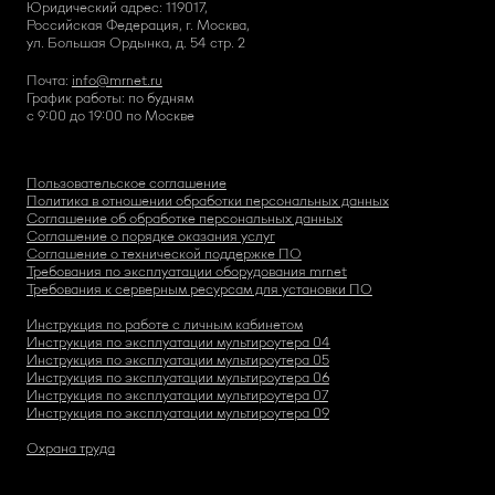
Юридический адрес: 119017,
Российская Федерация, г. Москва,
ул. Большая Ордынка, д. 54 стр. 2
Почта:
info@mrnet.ru
График работы: по будням
с 9:00 до 19:00 по Москве
Пользовательское соглашение
Политика в отношении обработки персональных данных
Соглашение об обработке персональных данных
Соглашение о порядке оказания услуг
Соглашение о технической поддержке ПО
Требования по эксплуатации оборудования mrnet
Требования к серверным ресурсам для установки ПО
Инструкция по работе с личным кабинетом
Инструкция по эксплуатации мультироутера 04
Инструкция по эксплуатации мультироутера 05
Инструкция по эксплуатации мультироутера 06
Инструкция по эксплуатации мультироутера 07
Инструкция по эксплуатации мультироутера 09
Охрана труда