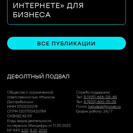
ИНТЕРНЕТЕ» ДЛЯ
БИЗНЕСА
ВСЕ ПУБЛИКАЦИИ
ДЕФОЛТНЫЙ ПОДВАЛ
Общество с ограниченной
Служба поддержки:
ответственностью «Ньюком
Тел:
8 (495) 646-08-68
Дистрибьюшн»
Тел:
8 (800) 600-35-38
ИНН 9702025274
Почта:
helpdesk@mrnet.ru
ОГРН 1207700420784
График работы: 24/7
ОКВЭД 62.09
Коды видов деятельности
по перечню Минцифры от 11.05.2023
№ 449:
2.01
,
4.01
,
27.01